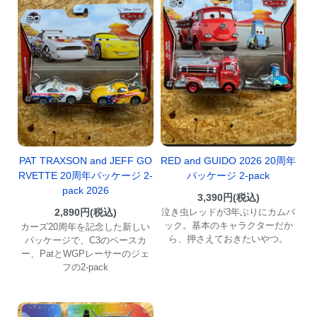
PAT TRAXSON and JEFF GO
RED and GUIDO 2026 20周年
RVETTE 20周年パッケージ 2-
パッケージ 2-pack
pack 2026
3,390円(税込)
2,890円(税込)
泣き虫レッドが3年ぶりにカムバ
ック。基本のキャラクターだか
カーズ20周年を記念した新しい
ら、押さえておきたいやつ。
パッケージで、C3のペースカ
ー、PatとWGPレーサーのジェ
フの2-pack