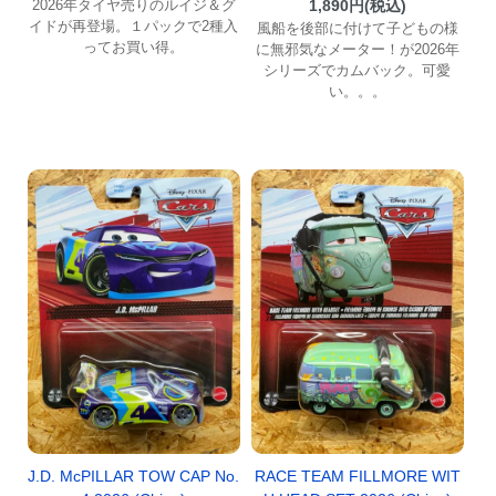
2026年タイヤ売りのルイジ＆グ
1,890円(税込)
イドが再登場。１パックで2種入
風船を後部に付けて子どもの様
ってお買い得。
に無邪気なメーター！が2026年
シリーズでカムバック。可愛
い。。。
J.D. McPILLAR TOW CAP No.
RACE TEAM FILLMORE WIT