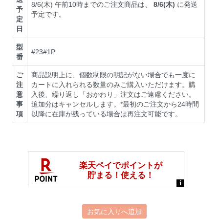
8/6(木) 午前10時までのご注文商品は、
8/6(木)
に発送
予
予定です。
定
日
型
#23#1P
番
ご
商品説明上に、個数制限の明記がない場合でも一度に
注
カートに入れられる数量のみご購入いただけます。購
意
入後、繰り返し「おかわり」注文はご遠慮ください。
事
追加分はキャンセルします。*最初のご注文から24時間
項
以降に在庫が残っている場合は再注文可能です。
お気に入りへ追加