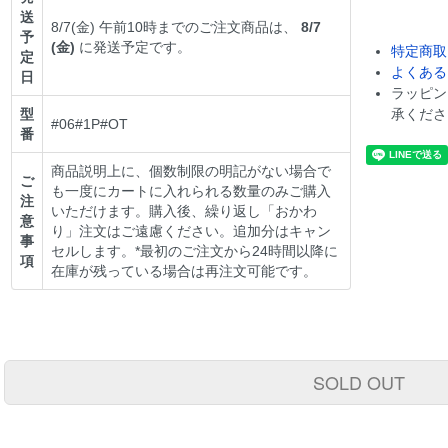
送
8/7(金) 午前10時までのご注文商品は、
8/7
予
(金)
に発送予定です。
特定商取
定
よくある
日
ラッピン
型
承くださ
#06#1P#OT
番
商品説明上に、個数制限の明記がない場合で
ご
も一度にカートに入れられる数量のみご購入
注
いただけます。購入後、繰り返し「おかわ
意
り」注文はご遠慮ください。追加分はキャン
事
セルします。*最初のご注文から24時間以降に
項
在庫が残っている場合は再注文可能です。
SOLD OUT