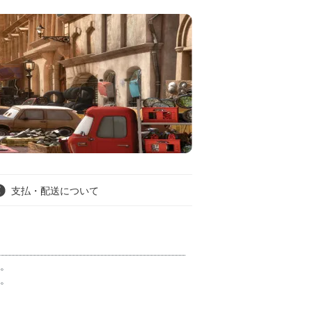
支払・配送について
。
。