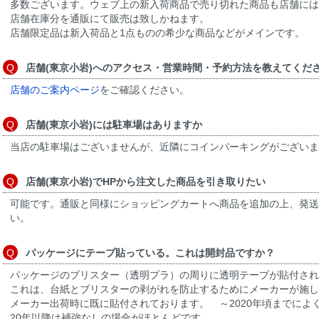
多数ございます。ウェブ上の新入荷商品で売り切れた商品も店舗には
店舗在庫分を通販にて販売は致しかねます。
店舗限定品は新入荷品と1点ものの希少な商品などがメインです。
店舗(東京小岩)へのアクセス・営業時間・予約方法を教えてくだ
店舗のご案内ページ
をご確認ください。
店舗(東京小岩)には駐車場はありますか
当店の駐車場はございませんが、近隣にコインパーキングがございま
店舗(東京小岩)でHPから注文した商品を引き取りたい
可能です。通販と同様にショッピングカートへ商品を追加の上、発送
い。
パッケージにテープ貼っている。これは開封品ですか？
パッケージのブリスター（透明プラ）の周りに透明テープが貼付さ
これは、台紙とブリスターの剥がれを防止するためにメーカーが施し
メーカー出荷時に既に貼付されております。 ～2020年頃までによ
20年以降は補強なしの場合がほとんどです。