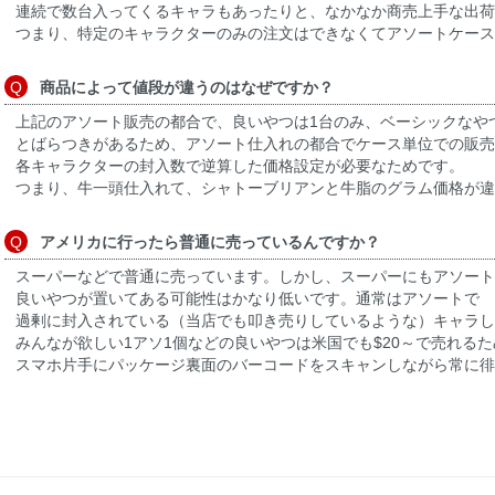
連続で数台入ってくるキャラもあったりと、なかなか商売上手な出荷
つまり、特定のキャラクターのみの注文はできなくてアソートケー
商品によって値段が違うのはなぜですか？
上記のアソート販売の都合で、良いやつは1台のみ、ベーシックなや
とばらつきがあるため、アソート仕入れの都合でケース単位での販売
各キャラクターの封入数で逆算した価格設定が必要なためです。
つまり、牛一頭仕入れて、シャトーブリアンと牛脂のグラム価格が
アメリカに行ったら普通に売っているんですか？
スーパーなどで普通に売っています。しかし、スーパーにもアソー
良いやつが置いてある可能性はかなり低いです。通常はアソートで
過剰に封入されている（当店でも叩き売りしているような）キャラし
みんなが欲しい1アソ1個などの良いやつは米国でも$20～で売れる
スマホ片手にパッケージ裏面のバーコードをスキャンしながら常に徘