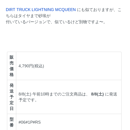
DIRT TRUCK LIGHTNING MCQUEEN
にも似ておりますが、こ
ちらはタイヤまで砂埃が
付いているバージョンで、似ているけど別物ですよ〜。
販
売
4,790円(税込)
価
格
発
送
8/8(土) 午前10時までのご注文商品は、
8/8(土)
に発送
予
予定です。
定
日
型
#06#1P#RS
番