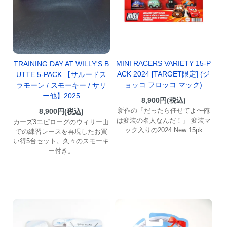
MINI RACERS VARIETY 15-P
TRAINING DAY AT WILLY'S B
ACK 2024 [TARGET限定] (ジ
UTTE 5-PACK 【サルードス
ョッコ フロッコ マック)
ラモーン / スモーキー / サリ
ー他】2025
8,900円(税込)
新作の「だったら任せてよ〜俺
8,900円(税込)
は変装の名人なんだ！」 変装マ
カーズ3エピローグのウィリー山
ック入りの2024 New 15pk
での練習レースを再現したお買
い得5台セット。久々のスモーキ
ー付き。