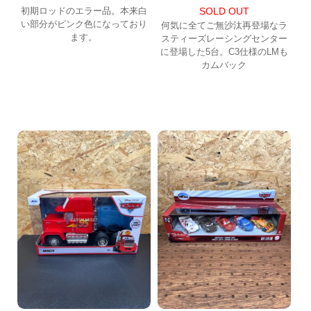
初期ロッドのエラー品。本来白
SOLD OUT
い部分がピンク色になっており
何気に全てご無沙汰再登場なラ
ます。
スティーズレーシングセンター
に登場した5台。C3仕様のLMも
カムバック