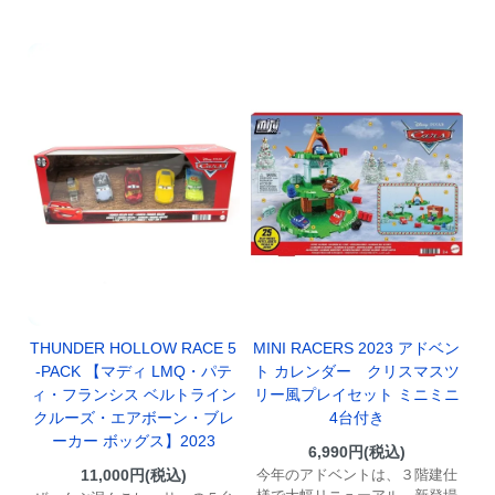
THUNDER HOLLOW RACE 5
MINI RACERS 2023 アドベン
-PACK 【マディ LMQ・パテ
ト カレンダー クリスマスツ
ィ・フランシス ベルトライン
リー風プレイセット ミニミニ
クルーズ・エアボーン・ブレ
4台付き
ーカー ボッグス】2023
6,990円(税込)
11,000円(税込)
今年のアドベントは、３階建仕