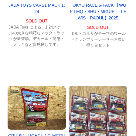
JADA TOYS CARS1 MACK 1:
TOKYO RACE 5-PACK 【WG
24
P LMQ・SHU・MIGUEL・LE
WIS・RAOUL】2025
SOLD OUT
JADA Toys による、1:24スケー
SOLD OUT
ルの大きな精巧なマックトラッ
ポルトコルサがテーマのワール
クが新登場。デカール・艶感・
ドグランプリーレーサーお買い
メッキなど質感良しです。
得５台セット
CRUISIN' LIGHTNING MCQU