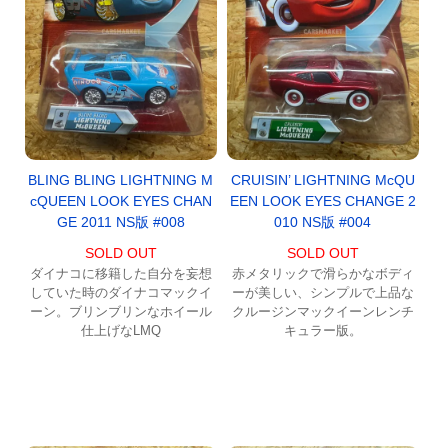
BLING BLING LIGHTNING M
CRUISIN’ LIGHTNING McQU
cQUEEN LOOK EYES CHAN
EEN LOOK EYES CHANGE 2
GE 2011 NS版 #008
010 NS版 #004
SOLD OUT
SOLD OUT
ダイナコに移籍した自分を妄想
赤メタリックで滑らかなボディ
していた時のダイナコマックイ
ーが美しい、シンプルで上品な
ーン。ブリンブリンなホイール
クルージンマックイーンレンチ
仕上げなLMQ
キュラー版。