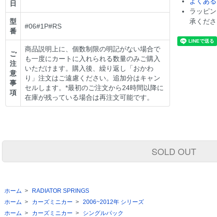
よくある
日
ラッピン
型
承くださ
#06#1P#RS
番
商品説明上に、個数制限の明記がない場合で
ご
も一度にカートに入れられる数量のみご購入
注
いただけます。購入後、繰り返し「おかわ
意
り」注文はご遠慮ください。追加分はキャン
事
セルします。*最初のご注文から24時間以降に
項
在庫が残っている場合は再注文可能です。
SOLD OUT
ホーム
>
RADIATOR SPRINGS
ホーム
>
カーズミニカー
>
2006~2012年 シリーズ
ホーム
>
カーズミニカー
>
シングルパック