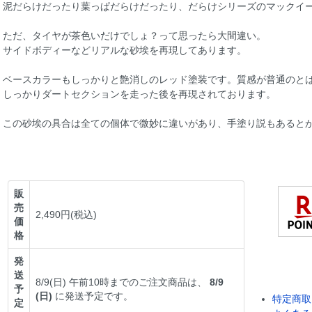
泥だらけだったり葉っぱだらけだったり、だらけシリーズのマックイ
ただ、タイヤが茶色いだけでしょ？って思ったら大間違い。
サイドボディーなどリアルな砂埃を再現してあります。
ベースカラーもしっかりと艶消しのレッド塗装です。質感が普通のと
しっかりダートセクションを走った後を再現されております。
この砂埃の具合は全ての個体で微妙に違いがあり、手塗り説もあると
販
売
2,490円(税込)
価
格
発
送
8/9(日) 午前10時までのご注文商品は、
8/9
予
(日)
に発送予定です。
特定商取
定