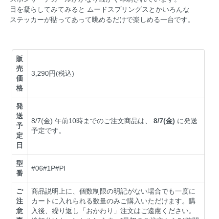
目を凝らしてみてみると ムードスプリングスとかいろんな
ステッカーが貼ってあって眺めるだけで楽しめる一台です。
販
売
3,290円(税込)
価
格
発
送
8/7(金) 午前10時までのご注文商品は、
8/7(金)
に発送
予
予定です。
定
日
型
#06#1P#PI
番
ご
商品説明上に、個数制限の明記がない場合でも一度に
注
カートに入れられる数量のみご購入いただけます。購
意
入後、繰り返し「おかわり」注文はご遠慮ください。