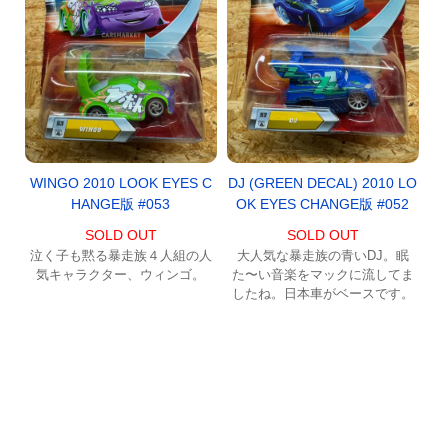
WINGO 2010 LOOK EYES C
DJ (GREEN DECAL) 2010 LO
HANGE版 #053
OK EYES CHANGE版 #052
SOLD OUT
SOLD OUT
泣く子も黙る暴走族４人組の人
大人気な暴走族の青いDJ。眠
気キャラクター、ウィンゴ。
た〜い音楽をマックに流してま
したね。日本車がベースです。