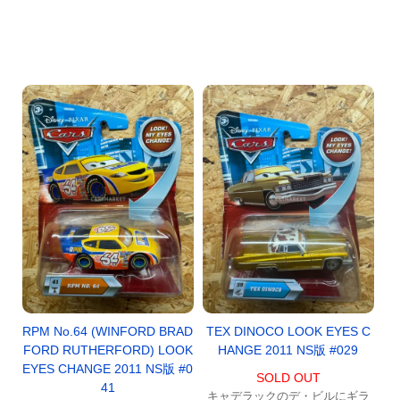
RPM No.64 (WINFORD BRAD
TEX DINOCO LOOK EYES C
FORD RUTHERFORD) LOOK
HANGE 2011 NS版 #029
EYES CHANGE 2011 NS版 #0
SOLD OUT
41
キャデラックのデ・ビルにギラ