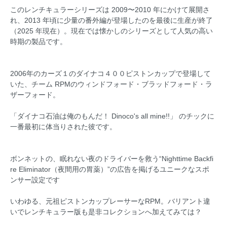
このレンチキュラーシリーズは 2009〜2010 年にかけて展開さ
れ、2013 年頃に少量の番外編が登場したのを最後に生産が終了
（2025 年現在）。現在では懐かしのシリーズとして人気の高い
時期の製品です。
2006年のカーズ１のダイナコ４００ピストンカップで登場して
いた、チーム RPMのウィンドフォード・ブラッドフォード・ラ
ザーフォード。
「ダイナコ石油は俺のもんだ！ Dinoco's all mine!!」 のチックに
一番最初に体当りされた彼です。
ボンネットの、眠れない夜のドライバーを救う“Nighttime Backfi
re Eliminator（夜間用の胃薬）”の広告を掲げるユニークなスポ
ンサー設定です
いわゆる、元祖ピストンカップレーサーなRPM。バリアント違
いでレンチキュラー版も是非コレクションへ加えてみては？