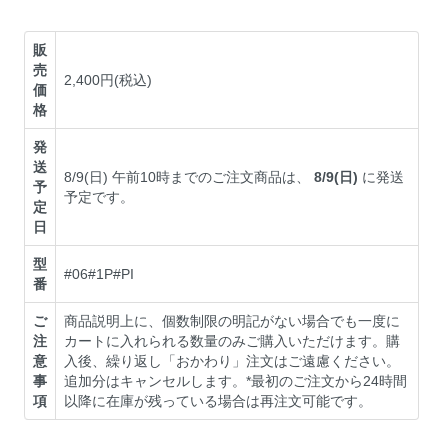
販
売
2,400円(税込)
価
格
発
送
8/9(日) 午前10時までのご注文商品は、
8/9(日)
に発送
予
予定です。
定
日
型
#06#1P#PI
番
ご
商品説明上に、個数制限の明記がない場合でも一度に
注
カートに入れられる数量のみご購入いただけます。購
意
入後、繰り返し「おかわり」注文はご遠慮ください。
事
追加分はキャンセルします。*最初のご注文から24時間
項
以降に在庫が残っている場合は再注文可能です。