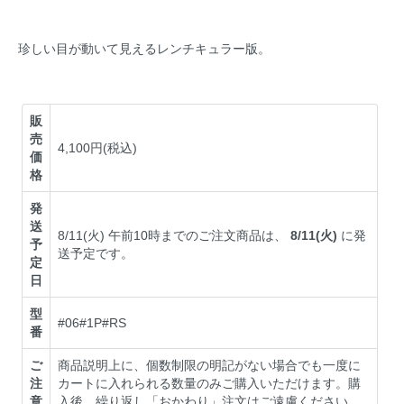
珍しい目が動いて見えるレンチキュラー版。
販
売
4,100円(税込)
価
格
発
送
8/11(火) 午前10時までのご注文商品は、
8/11(火)
に発
予
送予定です。
定
日
型
#06#1P#RS
番
ご
商品説明上に、個数制限の明記がない場合でも一度に
注
カートに入れられる数量のみご購入いただけます。購
意
入後、繰り返し「おかわり」注文はご遠慮ください。