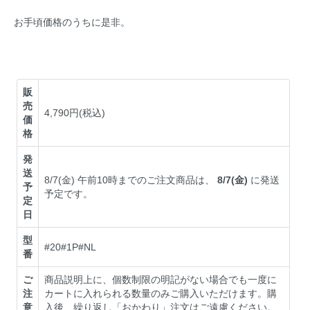
お手頃価格のうちに是非。
販
売
4,790円(税込)
価
格
発
送
8/7(金) 午前10時までのご注文商品は、
8/7(金)
に発送
予
予定です。
定
日
型
#20#1P#NL
番
ご
商品説明上に、個数制限の明記がない場合でも一度に
注
カートに入れられる数量のみご購入いただけます。購
意
入後、繰り返し「おかわり」注文はご遠慮ください。