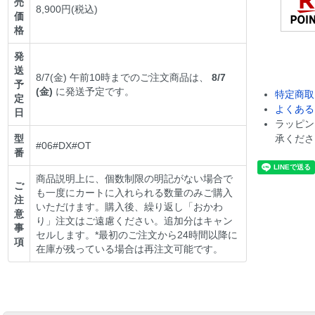
売
8,900円(税込)
価
格
発
送
8/7(金) 午前10時までのご注文商品は、
8/7
予
(金)
に発送予定です。
特定商取
定
よくある
日
ラッピン
型
承くださ
#06#DX#OT
番
商品説明上に、個数制限の明記がない場合で
ご
も一度にカートに入れられる数量のみご購入
注
いただけます。購入後、繰り返し「おかわ
意
り」注文はご遠慮ください。追加分はキャン
事
セルします。*最初のご注文から24時間以降に
項
在庫が残っている場合は再注文可能です。