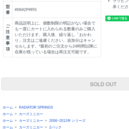
ラッピン
型
承くださ
#06#2P#RS
番
商品説明上に、個数制限の明記がない場合で
ご
も一度にカートに入れられる数量のみご購入
注
いただけます。購入後、繰り返し「おかわ
意
り」注文はご遠慮ください。追加分はキャン
事
セルします。*最初のご注文から24時間以降に
項
在庫が残っている場合は再注文可能です。
SOLD OUT
ホーム
>
RADIATOR SPRINGS
ホーム
>
カーズミニカー
ホーム
>
カーズミニカー
>
2006~2012年 シリーズ
ホーム
>
カーズミニカー
>
2パック