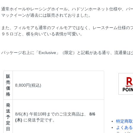
通常ホイールやレーシングホイール。ハドソンホーネット仕様や、パ
マックイーンが過去には販売されておりました。
また、フィルモアも通常のフィルモアではなく、レースチーム仕様の
９５ロゴと、横を向いている表情が可愛い。
パッケージ右上に「Exclusive」（限定）と記載がある通り、流通量
販
売
8,800円(税込)
価
格
発
送
8/6(木) 午前10時までのご注文商品は、
8/6
予
(木)
に発送予定です。
特定商取
定
よくある
日