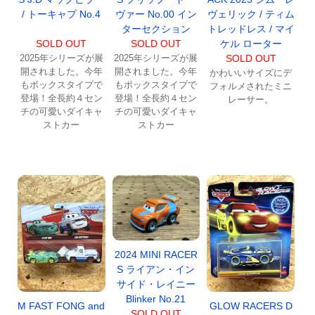
/ トーキャプ No.4
ヴァー No.00 イン
ヴェリック / ティム
ターセクション
トレッドレス / マイ
SOLD OUT
SOLD OUT
ケル ローター
2025年シリーズが展
2025年シリーズが展
SOLD OUT
開されました。今年
開されました。今年
かわいいサイズにデ
もボックスタイプで
もボックスタイプで
フォルメされたミニ
登場！全長約４セン
登場！全長約４セン
レーサー。
チの可愛いダイキャ
チの可愛いダイキャ
ストカー
ストカー
2024 MINI RACER
S ライアン・イン
サイド・レイニー
Blinker No.21
M FAST FONG and
GLOW RACERS D
SOLD OUT