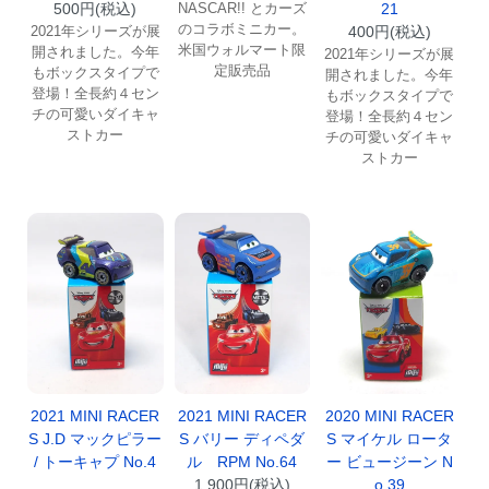
NASCAR!! とカーズ
21
500円(税込)
のコラボミニカー。
400円(税込)
2021年シリーズが展
米国ウォルマート限
開されました。今年
2021年シリーズが展
定販売品
もボックスタイプで
開されました。今年
登場！全長約４セン
もボックスタイプで
チの可愛いダイキャ
登場！全長約４セン
ストカー
チの可愛いダイキャ
ストカー
2021 MINI RACER
2021 MINI RACER
2020 MINI RACER
S J.D マックピラー
S バリー ディペダ
S マイケル ロータ
/ トーキャプ No.4
ル RPM No.64
ー ビュージーン N
1,900円(税込)
o.39