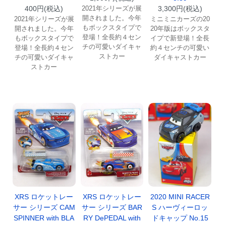
400円(税込)
2021年シリーズが展
3,300円(税込)
開されました。今年
2021年シリーズが展
ミニミニカーズの20
もボックスタイプで
開されました。今年
20年版はボックスタ
登場！全長約４セン
もボックスタイプで
イプで新登場！全長
チの可愛いダイキャ
登場！全長約４セン
約４センチの可愛い
ストカー
チの可愛いダイキャ
ダイキャストカー
ストカー
XRS ロケットレー
XRS ロケットレー
2020 MINI RACER
サー シリーズ CAM
サー シリーズ BAR
S ハーヴィーロッ
SPINNER with BLA
RY DePEDAL with
ドキャップ No.15