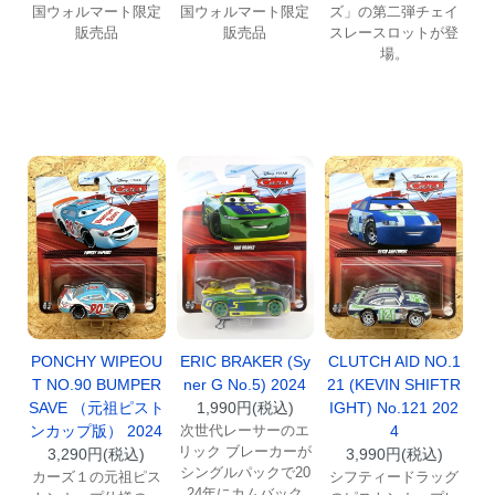
国ウォルマート限定
国ウォルマート限定
ズ」の第二弾チェイ
販売品
販売品
スレースロットが登
場。
ERIC BRAKER (Sy
PONCHY WIPEOU
CLUTCH AID NO.1
ner G No.5) 2024
T NO.90 BUMPER
21 (KEVIN SHIFTR
1,990円(税込)
SAVE （元祖ピスト
IGHT) No.121 202
次世代レーサーのエ
ンカップ版） 2024
4
リック ブレーカーが
3,290円(税込)
3,990円(税込)
シングルパックで20
カーズ１の元祖ピス
シフティードラッグ
24年にカムバック