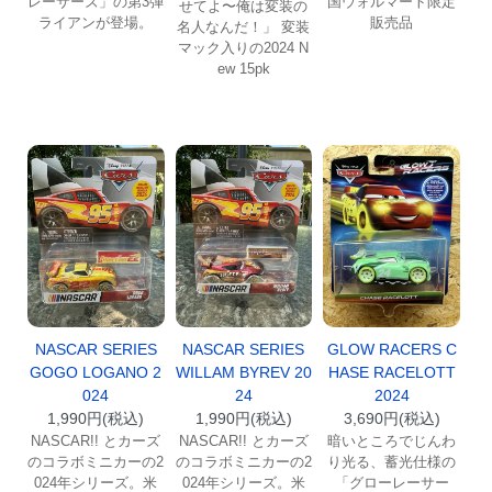
レーサーズ」の第3弾
国ウォルマート限定
せてよ〜俺は変装の
ライアンが登場。
販売品
名人なんだ！」 変装
マック入りの2024 N
ew 15pk
NASCAR SERIES
NASCAR SERIES
GLOW RACERS C
GOGO LOGANO 2
WILLAM BYREV 20
HASE RACELOTT
024
24
2024
1,990円(税込)
1,990円(税込)
3,690円(税込)
NASCAR!! とカーズ
NASCAR!! とカーズ
暗いところでじんわ
のコラボミニカーの2
のコラボミニカーの2
り光る、蓄光仕様の
024年シリーズ。米
024年シリーズ。米
「グローレーサー