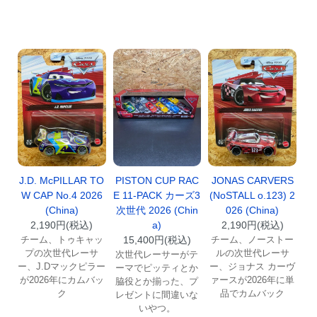
J.D. McPILLAR TO
PISTON CUP RAC
JONAS CARVERS
W CAP No.4 2026
E 11-PACK カーズ3
(NoSTALL o.123) 2
(China)
次世代 2026 (Chin
026 (China)
2,190円(税込)
a)
2,190円(税込)
チーム、トゥキャッ
15,400円(税込)
チーム、ノーストー
プの次世代レーサ
ルの次世代レーサ
次世代レーサーがテ
ー、J.Dマックピラー
ー、ジョナス カーヴ
ーマでピッティとか
が2026年にカムバッ
ァースが2026年に単
脇役とか揃った、プ
ク
品でカムバック
レゼントに間違いな
いやつ。