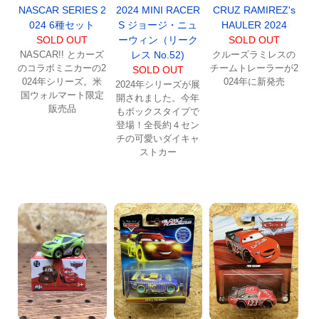
2024 MINI RACER
NASCAR SERIES 2
CRUZ RAMIREZ's
S ジョージ・ニュ
024 6種セット
HAULER 2024
ーウィン（リーク
SOLD OUT
SOLD OUT
レス No.52)
NASCAR!! とカーズ
クルーズラミレスの
のコラボミニカーの2
チームトレーラーが2
SOLD OUT
024年シリーズ。米
024年に新発売
2024年シリーズが展
国ウォルマート限定
開されました。今年
販売品
もボックスタイプで
登場！全長約４セン
チの可愛いダイキャ
ストカー