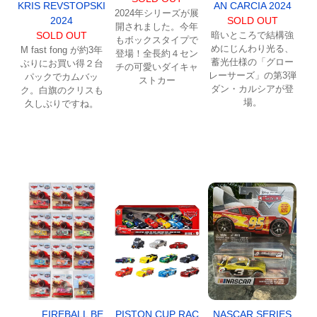
KRIS REVSTOPSKI
AN CARCIA 2024
2024年シリーズが展
2024
SOLD OUT
開されました。今年
SOLD OUT
暗いところで結構強
もボックスタイプで
めにじんわり光る、
M fast fong が約3年
登場！全長約４セン
蓄光仕様の「グロー
ぶりにお買い得２台
チの可愛いダイキャ
レーサーズ」の第3弾
パックでカムバッ
ストカー
ダン・カルシアが登
ク。白旗のクリスも
場。
久しぶりですね。
FIREBALL BE
PISTON CUP RAC
NASCAR SERIES