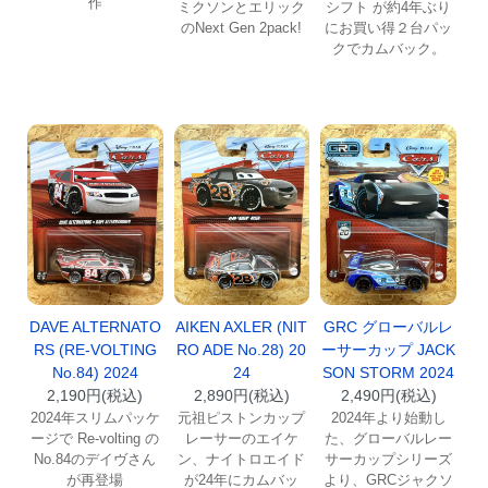
作
ミクソンとエリック
シフト が約4年ぶり
のNext Gen 2pack!
にお買い得２台パッ
クでカムバック。
DAVE ALTERNATO
AIKEN AXLER (NIT
GRC グローバルレ
RS (RE-VOLTING
RO ADE No.28) 20
ーサーカップ JACK
No.84) 2024
24
SON STORM 2024
2,190円(税込)
2,890円(税込)
2,490円(税込)
2024年スリムパッケ
元祖ピストンカップ
2024年より始動し
ージで Re-volting の
レーサーのエイケ
た、グローバルレー
No.84のデイヴさん
ン、ナイトロエイド
サーカップシリーズ
が再登場
が24年にカムバッ
より、GRCジャクソ