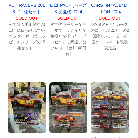
ACH RACERS 201
E 11-PACK (カーズ
CARSTIN "ACE" DI
8 , 12種セット
3 次世代 2024
LLON 2024
SOLD OUT
SOLD OUT
SOLD OUT
今では入手困難な20
次世代レーサーがテ
NASCAR!! とカーズ
18年に販売されてい
ーマでピッティとか
のコラボミニカーの2
たファイヤーボール
脇役とか揃った、プ
024年シリーズ。米
ビーチシリーズの12
レゼントに間違いな
国ウォルマート限定
種セット！
いやつ。1台1,100円
販売品
台!