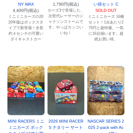
NY WAX
1,790円(税込)
い得セット C
4,400円(税込)
カーズ3で登場した、
SOLD OUT
次世代レーサーのジ
ミニミニカーズの20
ミニミニカーズ 16種
ャクソンストームで
20年版はボックスタ
セット！1台あたり2
す。やっぱカッコい
イプで新登場！全長
75円と超特価。一気
いね！
約４センチの可愛い
に16台揃います。超
ダイキャストカー
絶お買い得。
MINI RACERS ミニ
2026 MINI RACER
NASCAR SERIES 2
ミニカーズ ボック
S ナタリー サート
025 2-pack with Ac