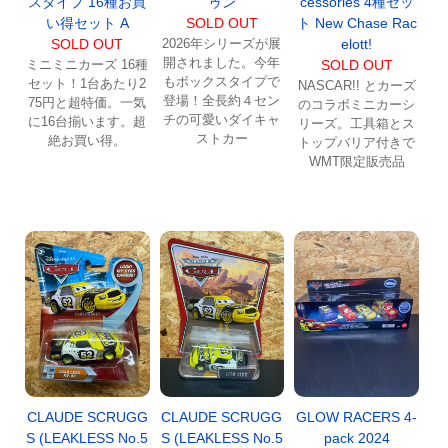
スタイプ 16種お買
ゥン
cessories 4種セッ
い得セット A
SOLD OUT
ト New Chase Rac
SOLD OUT
2026年シリーズが展
elott!
開されました。今年
ミニミニカーズ 16種
SOLD OUT
もボックスタイプで
セット！1台あたり2
NASCAR!! とカーズ
登場！全長約４セン
75円と超特価。一気
のコラボミニカーシ
チの可愛いダイキャ
に16台揃います。超
リーズ。工具箱とス
ストカー
絶お買い得。
トップバリア付きで
WMT限定販売品
CLAUDE SCRUGG
CLAUDE SCRUGG
GLOW RACERS 4-
S (LEAKLESS No.5
S (LEAKLESS No.5
pack 2024