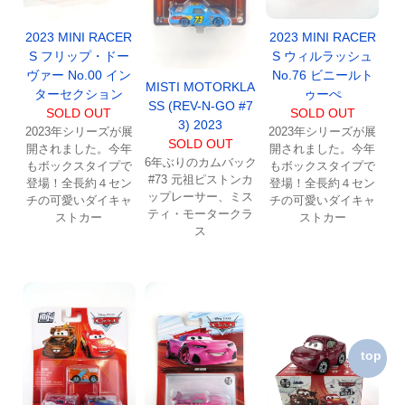
2023 MINI RACER
2023 MINI RACER
S ウィルラッシュ
S フリップ・ドー
No.76 ビニールト
ヴァー No.00 イン
MISTI MOTORKLA
ゥーぺ
ターセクション
SS (REV-N-GO #7
SOLD OUT
SOLD OUT
3) 2023
2023年シリーズが展
2023年シリーズが展
SOLD OUT
開されました。今年
開されました。今年
6年ぶりのカムバック
もボックスタイプで
もボックスタイプで
#73 元祖ピストンカ
登場！全長約４セン
登場！全長約４セン
ップレーサー、ミス
チの可愛いダイキャ
チの可愛いダイキャ
ティ・モータークラ
ストカー
ストカー
ス
top