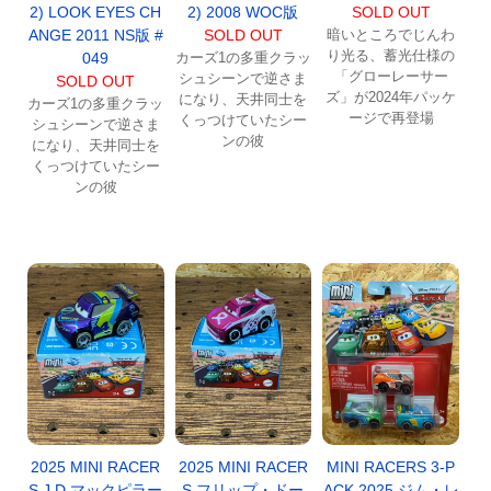
2) LOOK EYES CH
2) 2008 WOC版
SOLD OUT
ANGE 2011 NS版 #
SOLD OUT
暗いところでじんわ
り光る、蓄光仕様の
049
カーズ1の多重クラッ
「グローレーサー
シュシーンで逆さま
SOLD OUT
ズ」が2024年パッケ
になり、天井同士を
カーズ1の多重クラッ
ージで再登場
くっつけていたシー
シュシーンで逆さま
ンの彼
になり、天井同士を
くっつけていたシー
ンの彼
2025 MINI RACER
2025 MINI RACER
MINI RACERS 3-P
S J.D マックピラー
S フリップ・ドー
ACK 2025 ジム・レ