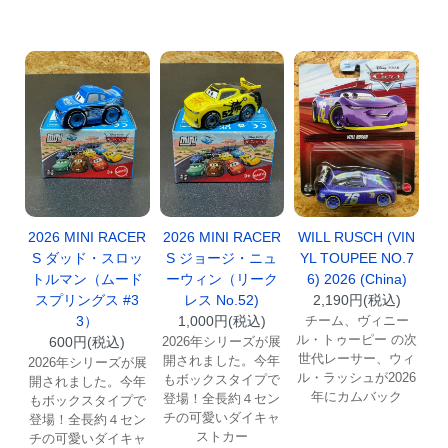
2026 MINI RACER
2026 MINI RACER
WILL RUSCH (VIN
S ダッド・スロッ
S ジョージ・ニュ
YL TOUPEE NO.7
トルマン（ムード
ーウィン（リーク
6) 2026 (China)
スプリングス #3
レス No.52)
2,190円(税込)
3）
1,000円(税込)
チーム、ヴィニー
ル・トゥーピー の次
600円(税込)
2026年シリーズが展
世代レーサー、ウィ
開されました。今年
2026年シリーズが展
ル・ラッシュが2026
もボックスタイプで
開されました。今年
年にカムバック
登場！全長約４セン
もボックスタイプで
チの可愛いダイキャ
登場！全長約４セン
ストカー
チの可愛いダイキャ