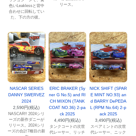
リース。
色いLeaklessと背中
合わせに回転してい
た、下の方の彼。
NASCAR SERIES
ERIC BRAKER (Sy
NICK SHIFT (SPAR
DANNY SWERVEZ
ner G No.5) and RI
E MINT NO.93) an
2024
CH MIXON (TANK
d BARRY DePEDA
2,590円(税込)
COAT NO.36) 2-pa
L (RPM No.64) 2-p
NASCAR!! 2024シリ
ck 2025
ack 2025
ーズの新作ダニーが
4,490円(税込)
3,490円(税込)
リリース。2024シリ
タンクコートの次世
スペアミントの次世
ーズの合計7種目の新
代レーサー、リッチ
代レーサー、ニック