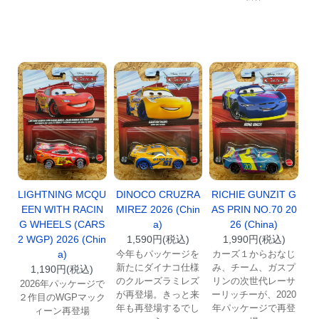
LIGHTNING MCQU
DINOCO CRUZRA
RICHIE GUNZIT G
EEN WITH RACIN
MIREZ 2026 (Chin
AS PRIN NO.70 20
G WHEELS (CARS
a)
26 (China)
2 WGP) 2026 (Chin
1,590円(税込)
1,990円(税込)
a)
今年もパッケージを
カーズ１からおなじ
新たにダイナコ仕様
み、チーム、ガスプ
1,190円(税込)
のクルーズラミレズ
リンの次世代レーサ
2026年パッケージで
が再登場。きっと来
ーリッチーが、2020
２作目のWGPマック
年も再登場するでし
年パッケージで再登
ィーン再登場