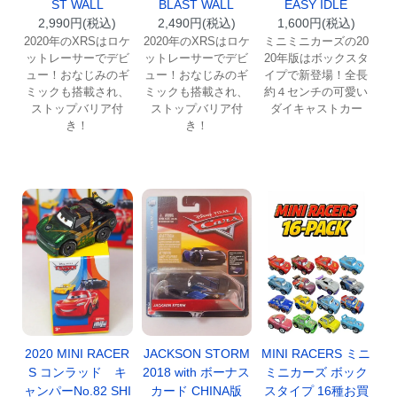
ST WALL
BLAST WALL
EASY IDLE
2,990円(税込)
2,490円(税込)
1,600円(税込)
2020年のXRSはロケ
2020年のXRSはロケ
ミニミニカーズの20
ットレーサーでデビ
ットレーサーでデビ
20年版はボックスタ
ュー！おなじみのギ
ュー！おなじみのギ
イプで新登場！全長
ミックも搭載され、
ミックも搭載され、
約４センチの可愛い
ストップバリア付
ストップバリア付
ダイキャストカー
き！
き！
2020 MINI RACER
JACKSON STORM
MINI RACERS ミニ
S コンラッド キ
2018 with ボーナス
ミニカーズ ボック
ャンパーNo.82 SHI
カード CHINA版
スタイプ 16種お買