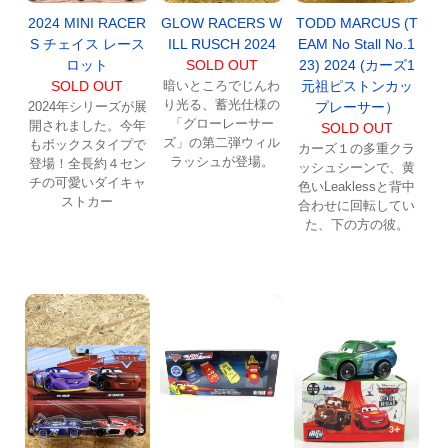
2024 MINI RACER
GLOW RACERS W
TODD MARCUS (T
S チェイス レース
ILL RUSCH 2024
EAM No Stall No.1
ロット
SOLD OUT
23) 2024 (カーズ1
SOLD OUT
暗いところでじんわ
元祖ピストンカッ
り光る、蓄光仕様の
2024年シリーズが展
プレーサー）
「グローレーサー
開されました。今年
SOLD OUT
ズ」の第二弾ウィル
もボックスタイプで
カーズ１の多重クラ
ラッシュが登場。
登場！全長約４セン
ッシュシーンで、黄
チの可愛いダイキャ
色いLeaklessと背中
ストカー
合わせに回転してい
た、下の方の彼。