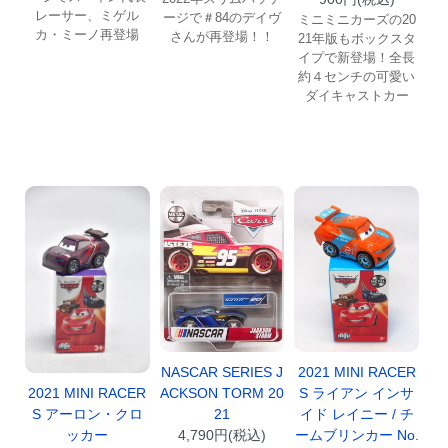
レーサー、ミゲル
ージで＃84のデイヴ
ミニミニカーズの20
カ・ミーノ再登場
さんが再登場！！
21年版もボックスタ
イプで新登場！全長
約４センチの可愛い
ダイキャストカー
NASCAR SERIES J
2021 MINI RACER
ACKSON TORM 20
S ライアン インサ
2021 MINI RACER
21
イド レイニー / チ
S アーロン・クロ
4,790円(税込)
ームブリンカー No.
ッカー