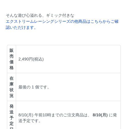
そんな遊び心溢れる、ギミック付きな
エクストリームレーシングシリーズの他商品はこちらからご確
認いただけます。
販
売
2,490円(税込)
価
格
在
庫
最後の 1 個です。
状
況
発
送
8/10(月) 午前10時までのご注文商品は、
8/10(月)
に発
予
送予定です。
定