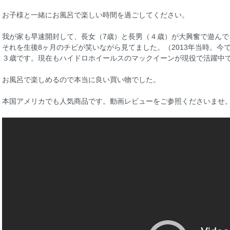
お子様と一緒にお風呂で楽しい時間を過ごしてください。
我が家も早速開封して、長女（7歳）と長男（４歳）が大興奮で遊んで
それを生後8ヶ月のチビが笑いながら見てました。（2013年当時。今
３歳です。現在もハイドロホイールスのマックイーンが現役で活躍中
お風呂で楽しめるので本当に良い買い物でした。
本国アメリカでも人気商品です。動画レビューをご参照くださいませ