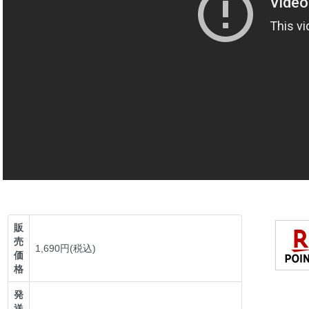
販
売
1,690円(税込)
価
格
発
送