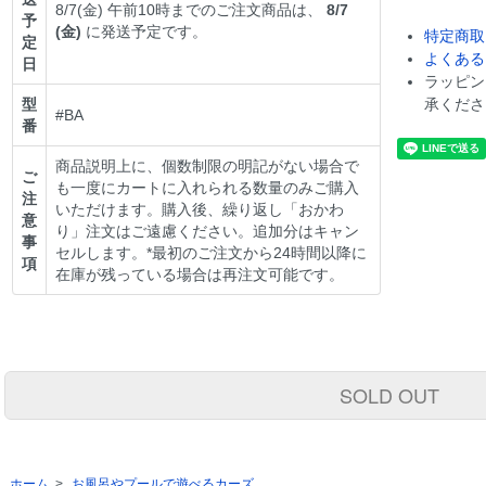
8/7(金) 午前10時までのご注文商品は、
8/7
予
(金)
に発送予定です。
特定商取
定
よくある
日
ラッピン
型
承くださ
#BA
番
商品説明上に、個数制限の明記がない場合で
ご
も一度にカートに入れられる数量のみご購入
注
いただけます。購入後、繰り返し「おかわ
意
り」注文はご遠慮ください。追加分はキャン
事
セルします。*最初のご注文から24時間以降に
項
在庫が残っている場合は再注文可能です。
SOLD OUT
ホーム
>
お風呂やプールで遊べるカーズ