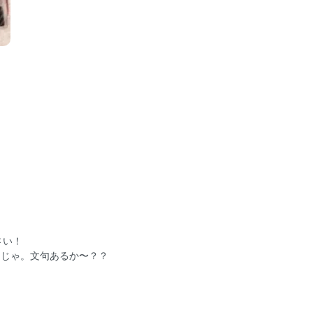
さい！
ックじゃ。文句あるか〜？？