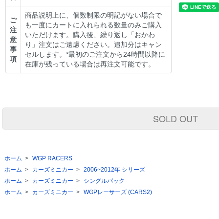
商品説明上に、個数制限の明記がない場合で
ご
も一度にカートに入れられる数量のみご購入
注
いただけます。購入後、繰り返し「おかわ
意
り」注文はご遠慮ください。追加分はキャン
事
セルします。*最初のご注文から24時間以降に
項
在庫が残っている場合は再注文可能です。
SOLD OUT
ホーム
>
WGP RACERS
ホーム
>
カーズミニカー
>
2006~2012年 シリーズ
ホーム
>
カーズミニカー
>
シングルパック
ホーム
>
カーズミニカー
>
WGPレーサーズ (CARS2)