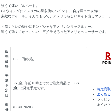
強くて速いゴルベット。
GTウィングにアメリカの星条旗のペイント。 自身満々の表情に
素敵なホイール。そんでもって、アメリカらしいサイド出しマフラー
４歳くらいの坊やにドンピシャなアメリカンマッスルカー。
速くて強くてかっこいい！三拍子そろったアメリカのレーサーです。
販
売
1,890円(税込)
価
格
発
送
8/7(金) 午前10時までのご注文商品は、
8/7
予
(金)
に発送予定です。
特定商取
定
よくある
日
ラッピン
型
承くださ
#06#1P#WG
番