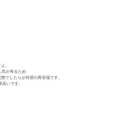
すよ。
人気が有るため
状態でしたらが待望の再登場です。
率高いです。