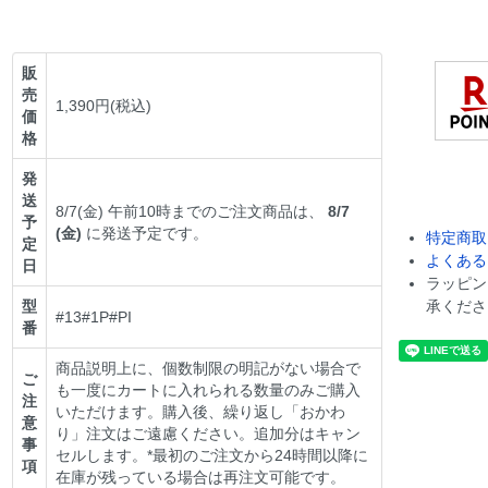
販
売
1,390円(税込)
価
格
発
送
8/7(金) 午前10時までのご注文商品は、
8/7
予
(金)
に発送予定です。
特定商取
定
よくある
日
ラッピン
型
承くださ
#13#1P#PI
番
商品説明上に、個数制限の明記がない場合で
ご
も一度にカートに入れられる数量のみご購入
注
いただけます。購入後、繰り返し「おかわ
意
り」注文はご遠慮ください。追加分はキャン
事
セルします。*最初のご注文から24時間以降に
項
在庫が残っている場合は再注文可能です。