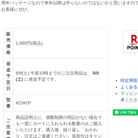
周年パッケージなので来年以降は作らないのではないかと思いますの
お客様にぜひ。
販
売
1,890円(税込)
価
格
発
送
8/8(土) 午前10時までのご注文商品は、
8/8
予
(土)
に発送予定です。
特定商取
定
よくある
日
ラッピン
型
承くださ
#22#1P
番
商品説明上に、個数制限の明記がない場合で
ご
も一度にカートに入れられる数量のみご購入
注
いただけます。購入後、繰り返し「おかわ
意
り」注文はご遠慮ください。追加分はキャン