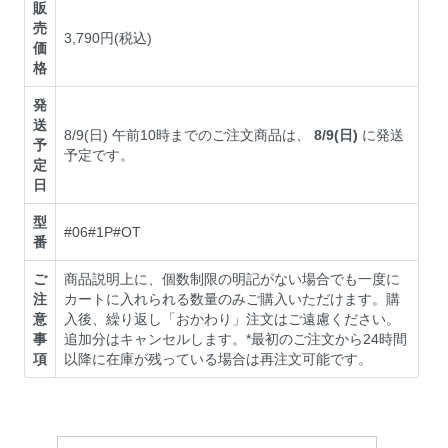
販
売
3,790円(税込)
価
格
発
送
8/9(日) 午前10時までのご注文商品は、
8/9(日)
に発送
予
予定です。
定
日
型
#06#1P#OT
番
ご
商品説明上に、個数制限の明記がない場合でも一度に
注
カートに入れられる数量のみご購入いただけます。購
意
入後、繰り返し「おかわり」注文はご遠慮ください。
事
追加分はキャンセルします。*最初のご注文から24時間
項
以降に在庫が残っている場合は再注文可能です。