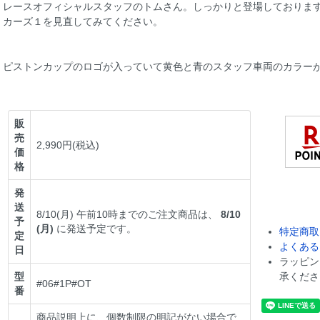
レースオフィシャルスタッフのトムさん。しっかりと登場しておりま
カーズ１を見直してみてください。
ピストンカップのロゴが入っていて黄色と青のスタッフ車両のカラー
販
売
2,990円(税込)
価
格
発
送
8/10(月) 午前10時までのご注文商品は、
8/10
予
(月)
に発送予定です。
特定商取
定
よくある
日
ラッピン
型
承くださ
#06#1P#OT
番
商品説明上に、個数制限の明記がない場合で