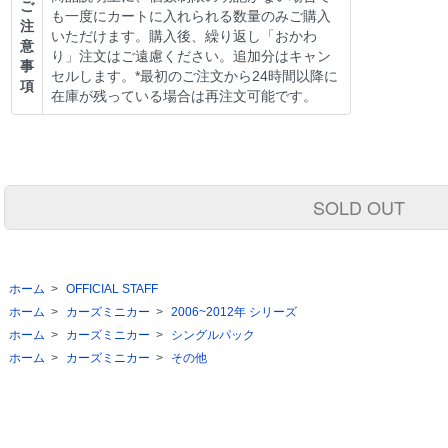
ご
も一度にカートに入れられる数量のみご購入
注
いただけます。購入後、繰り返し「おかわ
意
り」注文はご遠慮ください。追加分はキャン
事
セルします。*最初のご注文から24時間以降に
項
在庫が残っている場合は再注文可能です。
SOLD OUT
ホーム
>
OFFICIAL STAFF
ホーム
>
カーズミニカー
>
2006~2012年 シリーズ
ホーム
>
カーズミニカー
>
シングルパック
ホーム
>
カーズミニカー
>
その他