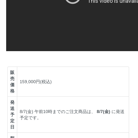
販
売
159,000円(税込)
価
格
発
送
8/7(金) 午前10時までのご注文商品は、
8/7(金)
に発送
予
予定です。
定
日