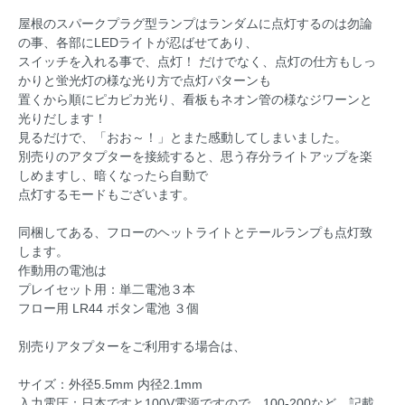
屋根のスパークプラグ型ランプはランダムに点灯するのは勿論
の事、各部にLEDライトが忍ばせてあり、
スイッチを入れる事で、点灯！ だけでなく、点灯の仕方もしっ
かりと蛍光灯の様な光り方で点灯パターンも
置くから順にピカピカ光り、看板もネオン管の様なジワーンと
光りだします！
見るだけで、「おお～！」とまた感動してしまいました。
別売りのアタプターを接続すると、思う存分ライトアップを楽
しめますし、暗くなったら自動で
点灯するモードもございます。
同梱してある、フローのヘットライトとテールランプも点灯致
します。
作動用の電池は
プレイセット用：単二電池３本
フロー用 LR44 ボタン電池 ３個
別売りアタプターをご利用する場合は、
サイズ：外径5.5mm 内径2.1mm
入力電圧：日本ですと100V電源ですので、100-200など、記載