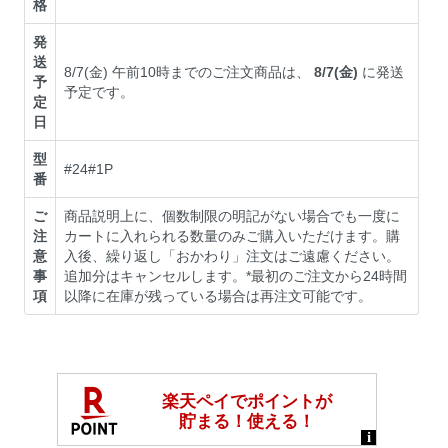
格
発
送
8/7(金) 午前10時までのご注文商品は、
8/7(金)
に発送
予
予定です。
定
日
型
#24#1P
番
ご
商品説明上に、個数制限の明記がない場合でも一度に
注
カートに入れられる数量のみご購入いただけます。購
意
入後、繰り返し「おかわり」注文はご遠慮ください。
事
追加分はキャンセルします。*最初のご注文から24時間
項
以降に在庫が残っている場合は再注文可能です。