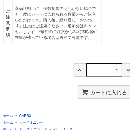
商品説明上に、個数制限の明記がない場合で
ご
も一度にカートに入れられる数量のみご購入
注
いただけます。購入後、繰り返し「おかわ
意
り」注文はご遠慮ください。追加分はキャン
事
セルします。*最初のご注文から24時間以降に
項
在庫が残っている場合は再注文可能です。
カートに入れる
ホーム
>
CARS3
ホーム
>
カーズミニカー
ホーム
>
カーズミニカー
>
2021 シリーズ