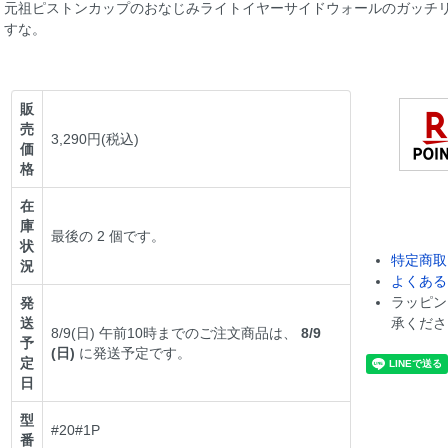
元祖ピストンカップのおなじみライトイヤーサイドウォールのガッチ
すな。
販
売
3,290円(税込)
価
格
在
庫
最後の 2 個です。
状
特定商取
況
よくある
ラッピン
発
送
承くださ
8/9(日) 午前10時までのご注文商品は、
8/9
予
(日)
に発送予定です。
定
日
型
#20#1P
番