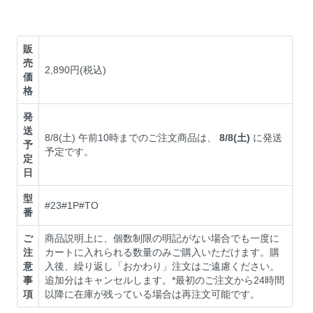
販
売
2,890円(税込)
価
格
発
送
8/8(土) 午前10時までのご注文商品は、
8/8(土)
に発送
予
予定です。
定
日
型
#23#1P#TO
番
ご
商品説明上に、個数制限の明記がない場合でも一度に
注
カートに入れられる数量のみご購入いただけます。購
意
入後、繰り返し「おかわり」注文はご遠慮ください。
事
追加分はキャンセルします。*最初のご注文から24時間
項
以降に在庫が残っている場合は再注文可能です。