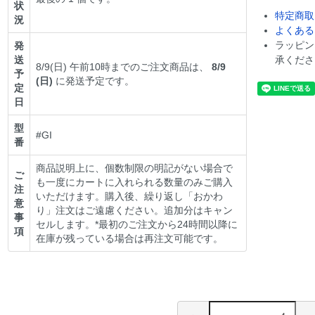
状
特定商取
況
よくある
ラッピン
発
送
承くださ
8/9(日) 午前10時までのご注文商品は、
8/9
予
(日)
に発送予定です。
定
日
型
#GI
番
商品説明上に、個数制限の明記がない場合で
ご
も一度にカートに入れられる数量のみご購入
注
いただけます。購入後、繰り返し「おかわ
意
り」注文はご遠慮ください。追加分はキャン
事
セルします。*最初のご注文から24時間以降に
項
在庫が残っている場合は再注文可能です。