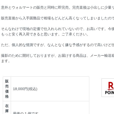
意外とウォルマートの販売と同時に即完売。完売直後は小出しに少量
販売直後から入手困難品で相場もどんどん高くなってしまいましたの
そんなわけで現地の定価で仕入れられていないので、お高いです。今
もっと安く再入荷できると思います。ご了承ください。
ただ、個人的な憶測ですが、なんとなく嫌な予感がするので高いけど
撮影のために開封しておりますが、お届けする商品は、メーカー輸送
ます。
販
売
18,000円(税込)
価
格
在
庫
最後の 1 個です。