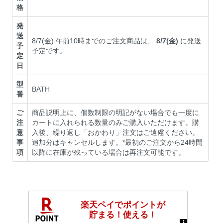
格
発
送
8/7(金) 午前10時までのご注文商品は、
8/7(金)
に発送
予
予定です。
定
日
型
BATH
番
ご
商品説明上に、個数制限の明記がない場合でも一度に
注
カートに入れられる数量のみご購入いただけます。購
意
入後、繰り返し「おかわり」注文はご遠慮ください。
事
追加分はキャンセルします。*最初のご注文から24時間
項
以降に在庫が残っている場合は再注文可能です。