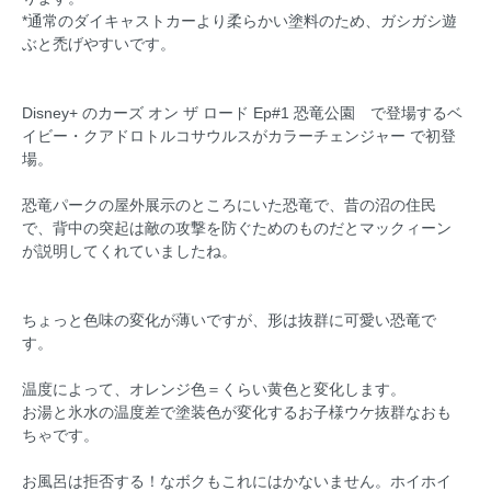
*通常のダイキャストカーより柔らかい塗料のため、ガシガシ遊
ぶと禿げやすいです。
Disney+ のカーズ オン ザ ロード Ep#1 恐竜公園 で登場するベ
イビー・クアドロトルコサウルスがカラーチェンジャー で初登
場。
恐竜パークの屋外展示のところにいた恐竜で、昔の沼の住民
で、背中の突起は敵の攻撃を防ぐためのものだとマックィーン
が説明してくれていましたね。
ちょっと色味の変化が薄いですが、形は抜群に可愛い恐竜で
す。
温度によって、オレンジ色＝くらい黄色と変化します。
お湯と氷水の温度差で塗装色が変化するお子様ウケ抜群なおも
ちゃです。
お風呂は拒否する！なボクもこれにはかないません。ホイホイ