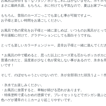
お風呂は拒否する！なワタシ／ボクもこれにはかないません。ホイホ
まさに最終兵器。もちろん、水に付けても平気なので、夏はお家プー
もちろん、普段のカーズごっこでも楽しむ事が可能ですよー。
お子様と楽しい時間をお過ごしください。
お風呂で色の変化をお子様と一緒に楽しめば、いつものお風呂がとっ
半分湯船に付けて、グラデーションにしても面白そうですね。
とっても楽しいカラーチェンジャー。是非お子様と一緒に遊んでくだ
＊お風呂の中で暖めると、思った以上にカーズ君も芯からポッカポカ
普通の水だと、温度差が少なく色が変化しない事があるので、氷水を
いです！
そして、のぼせちゃうといけないので、氷が全部溶けた頭洗うよ～！
・氷水でお楽しみください。
・お風呂に放置すると、車軸が錆びる恐れがあります。
・特殊塗料で柔らかめの塗膜です。プレイセットなどでガシガシ遊ぶ
色ハゲが通常のミニカーより起こりやすいです。