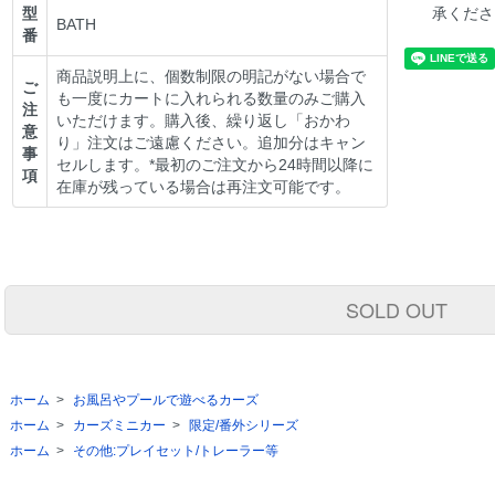
型
承くださ
BATH
番
商品説明上に、個数制限の明記がない場合で
ご
も一度にカートに入れられる数量のみご購入
注
いただけます。購入後、繰り返し「おかわ
意
り」注文はご遠慮ください。追加分はキャン
事
セルします。*最初のご注文から24時間以降に
項
在庫が残っている場合は再注文可能です。
SOLD OUT
ホーム
>
お風呂やプールで遊べるカーズ
ホーム
>
カーズミニカー
>
限定/番外シリーズ
ホーム
>
その他:プレイセット/トレーラー等