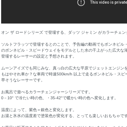
オン ザ ロードシリーズ で登場する、ダッツ ジャミン がカラーチェン
ソルトフラッツで登場するとのことで、予告編の動画でもボンネビル
のボンネビル・スピードウェイをモデルとした水の干上がった広大な
登場するレーサーの設定と予想されます。
ムーンアイズでも同じみな、真っ白の広大な平原でジェットエンジン
もはやそれ車か？な車両で時速500km/h 以上で走るボンネビル・ス
早そうなレーサーです。
お風呂で遊べるカラーチェンジャーシリーズです。
0－10° で冷たい時の色、・35-42°で暖かい時の色へ変化します。
温度によって、紫色＝銀色と変化します。
お湯と氷水の温度差で塗装色が変化する、とっても楽しいおもちゃで