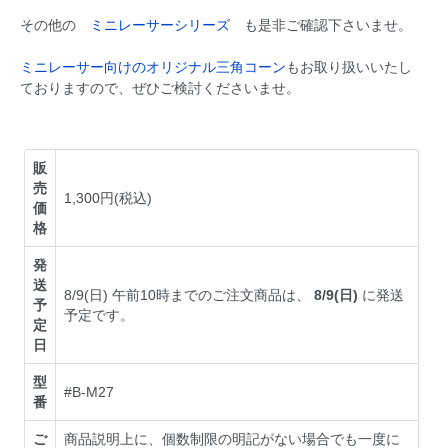
その他の
ミニレーサーシリーズ
も是非ご確認下さいませ。
ミニレーサー向けのオリジナル三角コーン
もお取り扱いいたし
ておりますので、ぜひご検討くださいませ。
販
売
1,300円(税込)
価
格
発
送
8/9(日) 午前10時までのご注文商品は、
8/9(日)
に発送
予
予定です。
定
日
型
#B-M27
番
ご
商品説明上に、個数制限の明記がない場合でも一度に