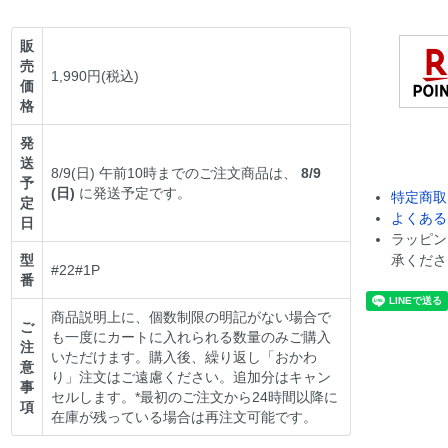
販
売
1,990円(税込)
価
格
発
送
8/9(日) 午前10時までのご注文商品は、
8/9
予
(日)
に発送予定です。
特定商取
定
よくある
日
ラッピン
型
承くださ
#22#1P
番
商品説明上に、個数制限の明記がない場合で
ご
も一度にカートに入れられる数量のみご購入
注
いただけます。購入後、繰り返し「おかわ
意
り」注文はご遠慮ください。追加分はキャン
事
セルします。*最初のご注文から24時間以降に
項
在庫が残っている場合は再注文可能です。