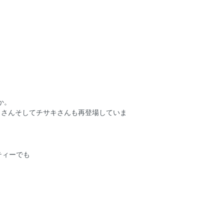
か。
ミさんそしてチサキさんも再登場していま
ティーでも