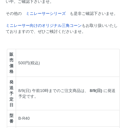
い中。ご確認下さいませ。
その他の
ミニレーサーシリーズ
も是非ご確認下さいませ。
ミニレーサー向けのオリジナル三角コーン
もお取り扱いいたし
ておりますので、ぜひご検討くださいませ。
販
売
500円(税込)
価
格
発
送
8/9(日) 午前10時までのご注文商品は、
8/9(日)
に発送
予
予定です。
定
日
型
B-R40
番