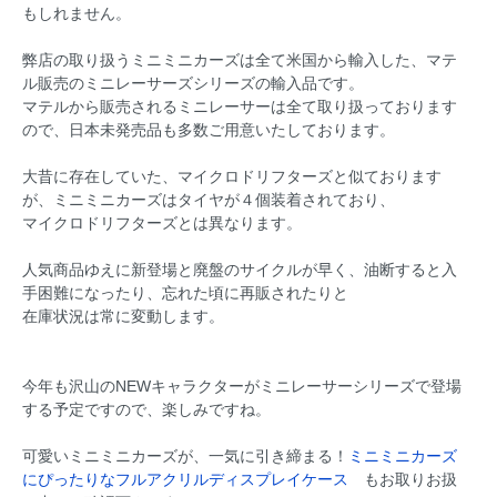
もしれません。
弊店の取り扱うミニミニカーズは全て米国から輸入した、マテ
ル販売のミニレーサーズシリーズの輸入品です。
マテルから販売されるミニレーサーは全て取り扱っております
ので、日本未発売品も多数ご用意いたしております。
大昔に存在していた、マイクロドリフターズと似ております
が、ミニミニカーズはタイヤが４個装着されており、
マイクロドリフターズとは異なります。
人気商品ゆえに新登場と廃盤のサイクルが早く、油断すると入
手困難になったり、忘れた頃に再販されたりと
在庫状況は常に変動します。
今年も沢山のNEWキャラクターがミニレーサーシリーズで登場
する予定ですので、楽しみですね。
可愛いミニミニカーズが、一気に引き締まる！
ミニミニカーズ
にぴったりなフルアクリルディスプレイケース
もお取りお扱