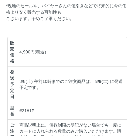
*現地のセールや、バイヤーさんの値引きなどで将来的に今の価
格より安く販売する可能性も
ございます。予めご了承ください。
販
売
4,900円(税込)
価
格
発
送
8/8(土) 午前10時までのご注文商品は、
8/8(土)
に発送
予
予定です。
定
日
型
#21#1P
番
ご
商品説明上に、個数制限の明記がない場合でも一度に
注
カートに入れられる数量のみご購入いただけます。購