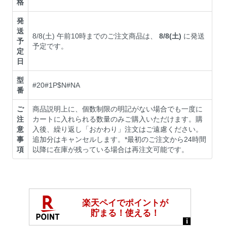
格
発
送
8/8(土) 午前10時までのご注文商品は、
8/8(土)
に発送
予
予定です。
定
日
型
#20#1P$N#NA
番
ご
商品説明上に、個数制限の明記がない場合でも一度に
注
カートに入れられる数量のみご購入いただけます。購
意
入後、繰り返し「おかわり」注文はご遠慮ください。
事
追加分はキャンセルします。*最初のご注文から24時間
項
以降に在庫が残っている場合は再注文可能です。