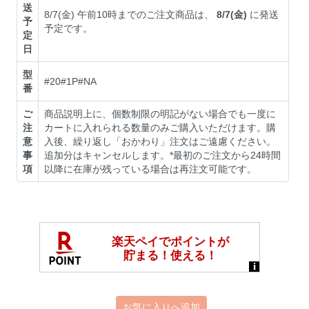
送
8/7(金) 午前10時までのご注文商品は、
8/7(金)
に発送
予
予定です。
定
日
型
#20#1P#NA
番
ご
商品説明上に、個数制限の明記がない場合でも一度に
注
カートに入れられる数量のみご購入いただけます。購
意
入後、繰り返し「おかわり」注文はご遠慮ください。
事
追加分はキャンセルします。*最初のご注文から24時間
項
以降に在庫が残っている場合は再注文可能です。
お気に入りへ追加