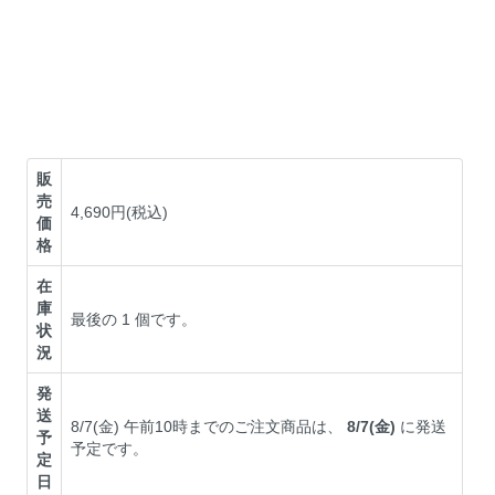
販
売
4,690円(税込)
価
格
在
庫
最後の 1 個です。
状
況
発
送
8/7(金) 午前10時までのご注文商品は、
8/7(金)
に発送
予
予定です。
定
日