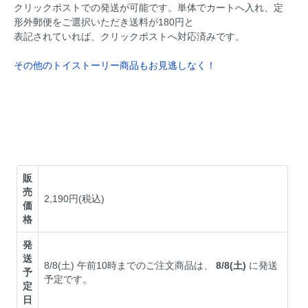
クリックポストでの発送が可能です。単体でカートへ入れ、定
形外郵便をご選択いただき送料が180円と
表記されていれば、クリックポストへ対応済みです。
その他のトイストーリー商品もお見逃しなく！
販
売
2,190円(税込)
価
格
発
送
8/8(土) 午前10時までのご注文商品は、
8/8(土)
に発送
予
予定です。
定
日