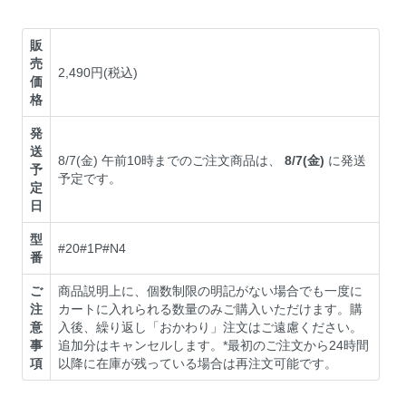
販
売
2,490円(税込)
価
格
発
送
8/7(金) 午前10時までのご注文商品は、
8/7(金)
に発送
予
予定です。
定
日
型
#20#1P#N4
番
ご
商品説明上に、個数制限の明記がない場合でも一度に
注
カートに入れられる数量のみご購入いただけます。購
意
入後、繰り返し「おかわり」注文はご遠慮ください。
事
追加分はキャンセルします。*最初のご注文から24時間
項
以降に在庫が残っている場合は再注文可能です。