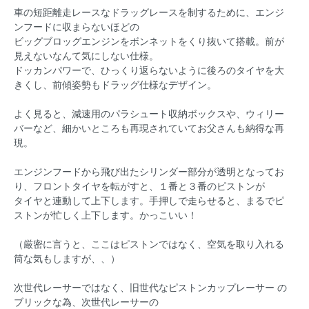
車の短距離走レースなドラッグレースを制するために、エンジ
ンフードに収まらないほどの
ビッグブロッグエンジンをボンネットをくり抜いて搭載。前が
見えないなんて気にしない仕様。
ドッカンパワーで、ひっくり返らないように後ろのタイヤを大
きくし、前傾姿勢もドラッグ仕様なデザイン。
よく見ると、減速用のパラシュート収納ボックスや、ウィリー
バーなど、細かいところも再現されていてお父さんも納得な再
現。
エンジンフードから飛び出たシリンダー部分が透明となってお
り、フロントタイヤを転がすと、１番と３番のピストンが
タイヤと連動して上下します。手押しで走らせると、まるでピ
ストンが忙しく上下します。かっこいい！
（厳密に言うと、ここはピストンではなく、空気を取り入れる
筒な気もしますが、、）
次世代レーサーではなく、旧世代なピストンカップレーサー の
ブリックな為、次世代レーサーの