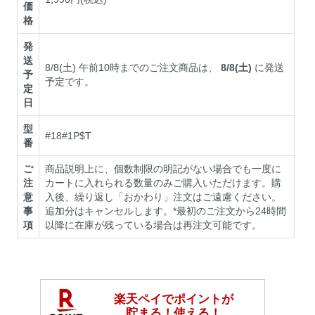
価
格
発
送
8/8(土) 午前10時までのご注文商品は、
8/8(土)
に発送
予
予定です。
定
日
型
#18#1P$T
番
ご
商品説明上に、個数制限の明記がない場合でも一度に
注
カートに入れられる数量のみご購入いただけます。購
意
入後、繰り返し「おかわり」注文はご遠慮ください。
事
追加分はキャンセルします。*最初のご注文から24時間
項
以降に在庫が残っている場合は再注文可能です。