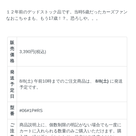
１２年前のデッドストック品です。当時5歳だったカーズファン
なおこちゃまも、もう17歳！？。恐ろしや。。。
販
売
3,390円(税込)
価
格
発
送
8/8(土) 午前10時までのご注文商品は、
8/8(土)
に発送
予
予定です。
定
日
型
#06#1P#RS
番
ご
商品説明上に、個数制限の明記がない場合でも一度に
注
カートに入れられる数量のみご購入いただけます。購