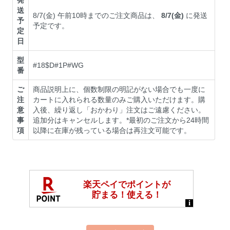
送
8/7(金) 午前10時までのご注文商品は、
8/7(金)
に発送
予
予定です。
定
日
型
#18$D#1P#WG
番
ご
商品説明上に、個数制限の明記がない場合でも一度に
注
カートに入れられる数量のみご購入いただけます。購
意
入後、繰り返し「おかわり」注文はご遠慮ください。
事
追加分はキャンセルします。*最初のご注文から24時間
項
以降に在庫が残っている場合は再注文可能です。