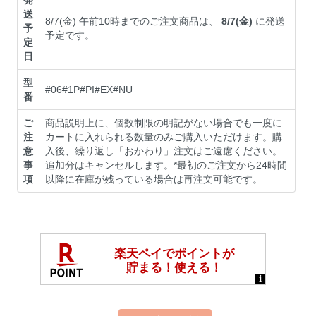
送
8/7(金) 午前10時までのご注文商品は、
8/7(金)
に発送
予
予定です。
定
日
型
#06#1P#PI#EX#NU
番
ご
商品説明上に、個数制限の明記がない場合でも一度に
注
カートに入れられる数量のみご購入いただけます。購
意
入後、繰り返し「おかわり」注文はご遠慮ください。
事
追加分はキャンセルします。*最初のご注文から24時間
項
以降に在庫が残っている場合は再注文可能です。