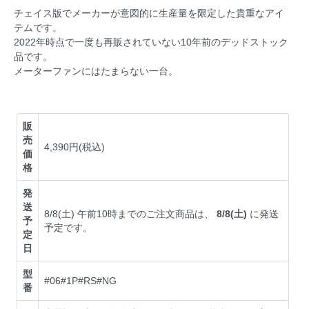
チェイス版でメーカーが意図的に生産量を限定した貴重なアイ
テムです。
2022年時点で一度も再販されていない10年前のデッドストック
品です。
メーターファンにはたまらない一台。
販
売
4,390円(税込)
価
格
発
送
8/8(土) 午前10時までのご注文商品は、
8/8(土)
に発送
予
予定です。
定
日
型
#06#1P#RS#NG
番