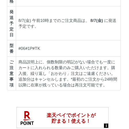
格
発
送
8/7(金) 午前10時までのご注文商品は、
8/7(金)
に発送
予
予定です。
定
日
型
#06#1P#TK
番
ご
商品説明上に、個数制限の明記がない場合でも一度に
注
カートに入れられる数量のみご購入いただけます。購
意
入後、繰り返し「おかわり」注文はご遠慮ください。
事
追加分はキャンセルします。*最初のご注文から24時間
項
以降に在庫が残っている場合は再注文可能です。