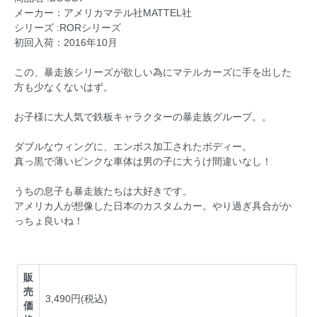
メーカー：アメリカマテル社MATTEL社
シリーズ :RORシリーズ
初回入荷：2016年10月
この、暴走族シリーズが欲しい為にマテルカーズに手を出した
方も少なくないはず。
お子様に大人気で鉄板キャラクターの暴走族グループ。。
ダブルなウィングに、エンボス加工されたボディー。
真っ黒で薄いピンクな車体は男の子に大うけ間違いなし！
うちの息子も暴走族たちは大好きです。
アメリカ人が想像した日本のカスタムカー。やり過ぎ具合がか
っちょ良いね！
販
売
3,490円(税込)
価