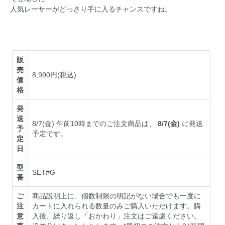
人気レーサーがどっさり手に入るチャンスですね。
販
売
8,990円(税込)
価
格
発
送
8/7(金) 午前10時までのご注文商品は、
8/7(金)
に発送
予
予定です。
定
日
型
SET#G
番
ご
商品説明上に、個数制限の明記がない場合でも一度に
注
カートに入れられる数量のみご購入いただけます。購
意
入後、繰り返し「おかわり」注文はご遠慮ください。