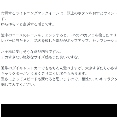
付属するライトニングマックイーンは、頭上のボタンをおすとウィンド
す。
ゆらゆら？と点滅する感じです。
途中のコースのレーンをチェンジすると、FloのV8カフェを模したエ
レバーに当たると、花火を模した部品がポップアップ。セレブレーシ
お子様に受けそうな商品内容ですね。
デカすぎない絶妙なサイズ感もまた良いですな。
通常のダイキャストカーでももちろん遊べますが、大きすぎたり小さ
キャラクターだとうまく走りにくい場合もあります。
重さによってスピードも変わると思いますので、相性のいいキャラク
探してみてください。