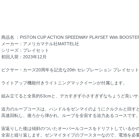
商品名 ：PISTON CUP ACTION SPEEDWAY PLAYSET With BOOSTER
メーカー：アメリカマテル社MATTEL社
シリーズ：プレイセット
初回入荷：2023年12月
ピクサー・カーズ20周年を記念な20th セレブレーション プレイセッ
ライトアップ機能付きライトニングマックイーンが付属します。
組み立てると全長約53cmと、デカすぎず小さすぎずなちょうど良い
迫力のループコースは、ハンドルをゼンマイのようにクルクルと回す
高速回転し、後ろから弾かれ、ループを全宙する迫力あるコースです
宙返りした後は傾斜のついたオーバールコースをドリフトしているか
全宙と繰り返します。ゼンマイタイプのブースターなので、電池を必