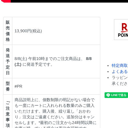
販
売
13,900円(税込)
価
格
発
送
8/8(土) 午前10時までのご注文商品は、
8/8
予
(土)
に発送予定です。
特定商取
定
よくある
日
ラッピン
型
承くださ
#PR
番
商品説明上に、個数制限の明記がない場合で
ご
も一度にカートに入れられる数量のみご購入
注
いただけます。購入後、繰り返し「おかわ
意
り」注文はご遠慮ください。追加分はキャン
事
セルします。*最初のご注文から24時間以降に
項