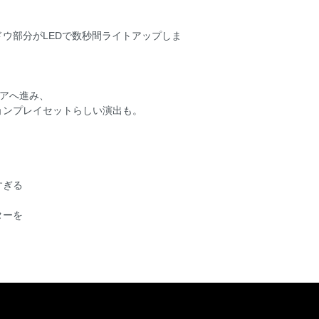
ウ部分がLEDで数秒間ライトアップしま
リアへ進み、
ョンプレイセットらしい演出も。
すぎる
ターを