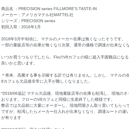
商品名 ：PRECISION series FILLMORE'S TASTE-IN
メーカー：アメリカマテル社MATTEL社
シリーズ：PRECISION series
初回入荷：2016年1月
2018年3月中旬頃に、マテルのメーカー在庫は無くなったそうです。
一部の量販店等の在庫が無くなり次第、通常の価格で調達が出来なく
いつか買うつもりでしたら、FloのV8カフェの様に超入手困難品にな
良いかと思います。
＊将来、高騰する事を示唆する訳では有りません。しかし、マテルの
8カフェも欠品後非常に入手が難しくなりました。
*2018/06追記 マテル欠品後、現地量販店等の在庫も枯渇し、現地
おります。フローのV8カフェと同様に生産終了した模様です。
弊店では欠品前に大量にオーダーし、現地問屋さん取り置いてもらっ
ですが、枯渇したらメーカー仕入れが出来なくなり、調達ルートの違
が有ります