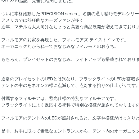
*2018/10追記 完全に枯渇しました。
ついに本格始動したPRECISION series 。名前の通り精巧モデルシリ
アメリカでは熱狂的なカーズファンが多く
近年、マテルも大人向けなちょっと高級な商品展開が増えてきており
フィルモアのお家を再現した、フィルモアズ テイストインです。
オーガニックだからねーでおなじみなフィルモアのおうち。
もちろん、プレイセットのおなじみ、ライトアップも搭載されており
通常のプレイセットのLEDとは異なり、ブラックライトのLEDが搭載
テントの中のをネオンの様に点滅して、点灯する拘りの仕上がりです
付属するフィルモアは、蓄光仕様の特別なフィルモアです。
ブラックライトによく反応する塗料で特別な模様が施されております
フィルモアのテント内のLEDが照射されると、文字や模様がはっきり
是非、お手に取って素敵なエントランスから、テント内のオーガニッ