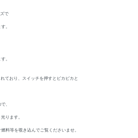
ーズで
ます。
ます。
されており、スイッチを押すとピカピカと
。
ので、
と光ります。
ク燃料等を覗き込んでご覧くださいませ。