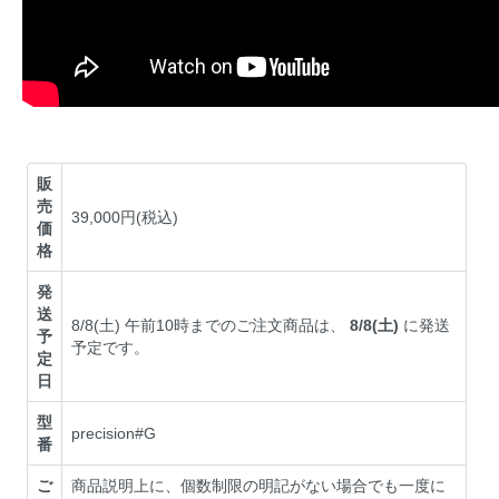
販
売
39,000円(税込)
価
格
発
送
8/8(土) 午前10時までのご注文商品は、
8/8(土)
に発送
予
予定です。
定
日
型
precision#G
番
ご
商品説明上に、個数制限の明記がない場合でも一度に