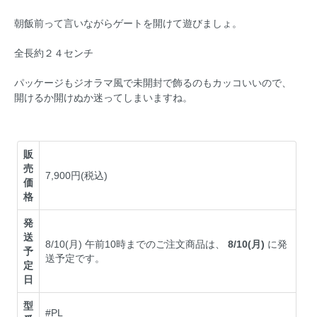
朝飯前って言いながらゲートを開けて遊びましょ。
全長約２４センチ
パッケージもジオラマ風で未開封で飾るのもカッコいいので、
開けるか開けぬか迷ってしまいますね。
販
売
7,900円(税込)
価
格
発
送
8/10(月) 午前10時までのご注文商品は、
8/10(月)
に発
予
送予定です。
定
日
型
#PL