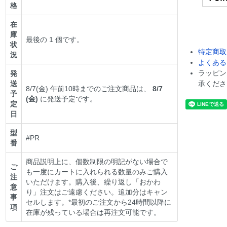
格
在
庫
最後の 1 個です。
状
特定商取
況
よくある
ラッピン
発
送
承くださ
8/7(金) 午前10時までのご注文商品は、
8/7
予
(金)
に発送予定です。
定
日
型
#PR
番
商品説明上に、個数制限の明記がない場合で
ご
も一度にカートに入れられる数量のみご購入
注
いただけます。購入後、繰り返し「おかわ
意
り」注文はご遠慮ください。追加分はキャン
事
セルします。*最初のご注文から24時間以降に
項
在庫が残っている場合は再注文可能です。